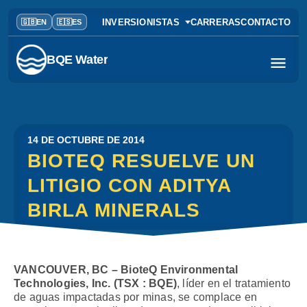
INVERSIONISTAS
CARRERAS
CONTACTO
BQE Water
14 DE OCTUBRE DE 2014
BIOTEQ RESUELVE UN
LITIGIO CON ADITYA
BIRLA MINERALS
VANCOUVER, BC – BioteQ Environmental
Technologies, Inc. (TSX : BQE)
, líder en el tratamiento
de aguas impactadas por minas, se complace en