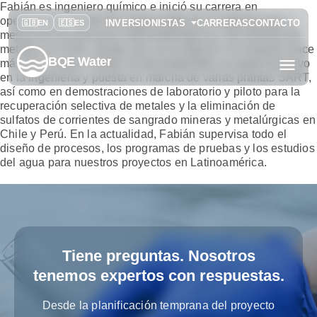
Fabián es ingeniero químico e inició su carrera en
operaciones, donde fue responsable de la optimización y
INVERSIONISTAS
CARRERAS
CONTACTO
mejora de los procesos hidrometalúrgicos y de refinado de
metales en Chile. Desde que se incorporó a la empresa hace
BQE Water
más de 11 años, Fabián ha desempeñado un papel decisivo
en la ingeniería y puesta en marcha de varias plantas SART,
así como en demostraciones de laboratorio y piloto para la
recuperación selectiva de metales y la eliminación de
sulfatos de corrientes de sangrado mineras y metalúrgicas en
Chile y Perú. En la actualidad, Fabián supervisa todo el
diseño de procesos, los programas de pruebas y los estudios
del agua para nuestros proyectos en Latinoamérica.
Tiene preguntas. Nosotros
tenemos expertos con respuestas.
Desde la planificación temprana del proyecto