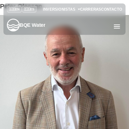
Peter Gleeson
INVERSIONISTAS
CARRERAS
CONTACTO
BQE Water